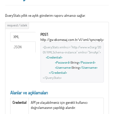
QueryStats yıllık ve aylık gönderim raporu almanızı sağlar.
POST:
XML
http://gw.ekomesaj.com.tr/v1/xml/syncreply/QueryS
JSON
<QueryStats xmlns:i="http://www.w3.org/20
01/XMLSchema-instance" xmlns="SmsApi">
<Credential>
<Password>
String
</Password>
<Username>
String
</Username>
</Credential>
</QueryStats>
Alanlar ve açıklamaları
Credential
API'ye ulaşabilmeniz için gerekli kullanıcı
doğrulamasının yapıldığı alandır.