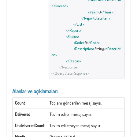
delivered>
<Year>
0
</Year>
</ReportStatsItem>
</List>
</Report>
<Status>
<Code>
0
</Code>
<Description>
String
</Descripti
on>
</Status>
</Response>
</QueryStatsResponse>
Alanlar ve açıklamaları
Count
Toplam gönderilen mesaj sayısı.
Delivered
Teslim edilen mesaj sayısı.
UndeliveredCount
Teslim edilemeyen mesaj sayısı.
Month
Rapor ay bilgisi.