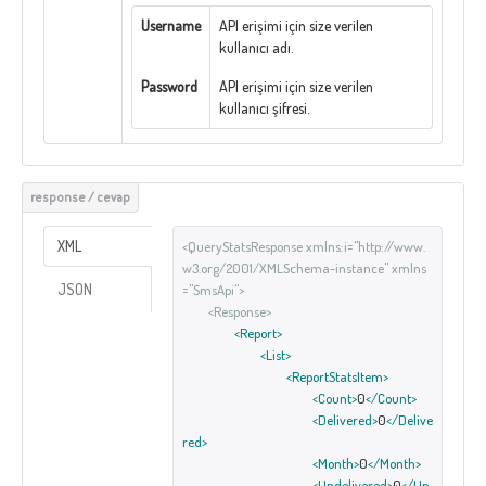
Username
API erişimi için size verilen
kullanıcı adı.
Password
API erişimi için size verilen
kullanıcı şifresi.
XML
<QueryStatsResponse xmlns:i="http://www.
w3.org/2001/XMLSchema-instance" xmlns
JSON
="SmsApi">
<Response>
<Report>
<List>
<ReportStatsItem>
<Count>
0
</Count>
<Delivered>
0
</Delive
red>
<Month>
0
</Month>
<Undelivered>
0
</Un