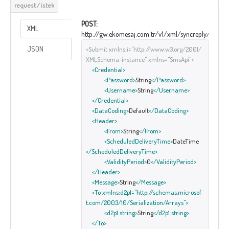
POST:
XML
http://gw.ekomesaj.com.tr/v1/xml/syncreply/Submi
JSON
<Submit xmlns:i="http://www.w3.org/2001/
XMLSchema-instance" xmlns="SmsApi">
<Credential>
<Password>
String
</Password>
<Username>
String
</Username>
</Credential>
<DataCoding>
Default
</DataCoding>
<Header>
<From>
String
</From>
<ScheduledDeliveryTime>
DateTime
</ScheduledDeliveryTime>
<ValidityPeriod>
0
</ValidityPeriod>
</Header>
<Message>
String
</Message>
<To xmlns:d2p1="http://schemas.microsof
t.com/2003/10/Serialization/Arrays">
<d2p1:string>
String
</d2p1:string>
</To>