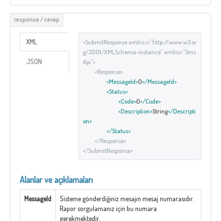
XML
<SubmitResponse xmlns:i="http://www.w3.or
g/2001/XMLSchema-instance" xmlns="Sms
JSON
Api">
<Response>
<MessageId>
0
</MessageId>
<Status>
<Code>
0
</Code>
<Description>
String
</Descripti
on>
</Status>
</Response>
</SubmitResponse>
Alanlar ve açıklamaları
MessageId
Sisteme gönderdiğiniz mesajın mesaj numarasıdır.
Rapor sorgulamanız için bu numara
gerekmektedir.