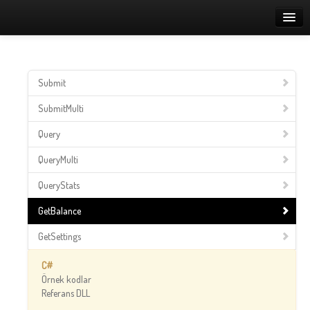
Ana Sayfa
Dokümantasyon
Submit
API
SubmitMulti
Query
QueryMulti
QueryStats
GetBalance
GetSettings
C#
Örnek kodlar
Referans DLL