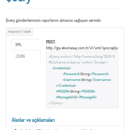
Query gönderilerinizin raporlarını almanızı sağlayan servistir.
POST:
XML
http://gw.ekomesaj.com.tr/v1/xml/syncreply/Query
JSON
<Query xmlns:i="http://www.w3.org/2001/X
MLSchema-instance" xmlns="SmsApi">
<Credential>
<Password>
String
</Password>
<Username>
String
</Username>
</Credential>
<MSISDN>
String
</MSISDN>
<MessageId>
0
</MessageId>
</Query>
Alanlar ve açıklamaları