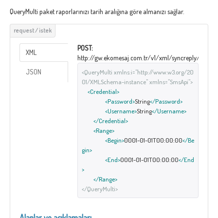
QueryMulti paket raporlarınızı tarih aralığına göre almanızı sağlar.
POST:
XML
http://gw.ekomesaj.com.tr/v1/xml/syncreply/QueryM
JSON
<QueryMulti xmlns:i="http://www.w3.org/20
01/XMLSchema-instance" xmlns="SmsApi">
<Credential>
<Password>
String
</Password>
<Username>
String
</Username>
</Credential>
<Range>
<Begin>
0001-01-01T00:00:00
</Be
gin>
<End>
0001-01-01T00:00:00
</End
>
</Range>
</QueryMulti>
Alanlar ve açıklamaları