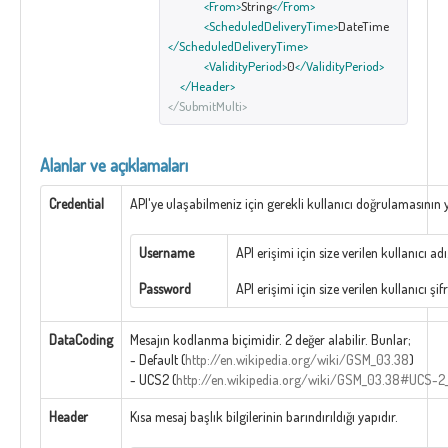
<From>
String
</From>
<ScheduledDeliveryTime>
DateTime
</ScheduledDeliveryTime>
<ValidityPeriod>
0
</ValidityPeriod>
</Header>
</SubmitMulti>
Alanlar ve açıklamaları
Credential
API'ye ulaşabilmeniz için gerekli kullanıcı doğrulamasının y
Username
API erişimi için size verilen kullanıcı adı
Password
API erişimi için size verilen kullanıcı şifr
DataCoding
Mesajın kodlanma biçimidir. 2 değer alabilir. Bunlar;
- Default (
http://en.wikipedia.org/wiki/GSM_03.38
)
- UCS2 (
http://en.wikipedia.org/wiki/GSM_03.38#UCS-2
Header
Kısa mesaj başlık bilgilerinin barındırıldığı yapıdır.