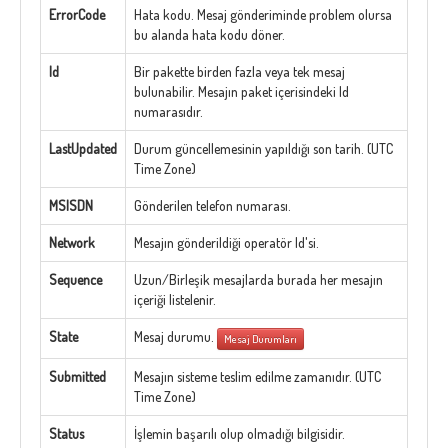
ErrorCode
Hata kodu. Mesaj gönderiminde problem olursa
bu alanda hata kodu döner.
Id
Bir pakette birden fazla veya tek mesaj
bulunabilir. Mesajın paket içerisindeki Id
numarasıdır.
LastUpdated
Durum güncellemesinin yapıldığı son tarih. (UTC
Time Zone)
MSISDN
Gönderilen telefon numarası.
Network
Mesajın gönderildiği operatör Id'si.
Sequence
Uzun/Birleşik mesajlarda burada her mesajın
içeriği listelenir.
State
Mesaj durumu.
Mesaj Durumları
Submitted
Mesajın sisteme teslim edilme zamanıdır. (UTC
Time Zone)
Status
İşlemin başarılı olup olmadığı bilgisidir.