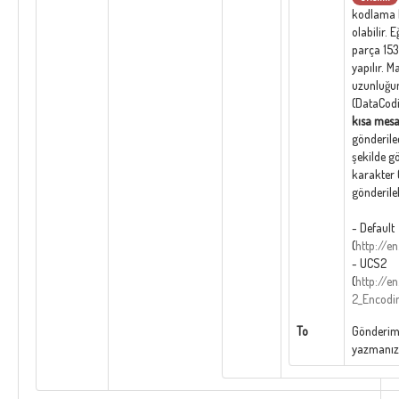
kodlama 
olabilir. 
parça 153
yapılır. 
uzunluğun
(DataCod
kısa mesa
gönderile
şekilde g
karakter 
gönderileb
- Default
(
http://e
- UCS2
(
http://e
2_Encodi
To
Gönderim 
yazmanız