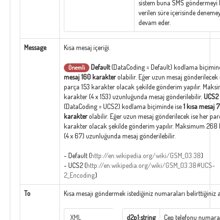
sistem buna SMS göndermeyi 
verilen süre içerisinde deneme
devam eder.
Message
Kısa mesaj içeriği.
Default
(DataCoding = Default) kodlama biçimi
Önemli
mesaj 160 karakter
olabilir. Eğer uzun mesaj gönderilecek 
parça 153 karakter olacak şekilde gönderim yapılır. Mak
karakter (4 x 153) uzunluğunda mesaj gönderilebilir.
UCS2
(DataCoding = UCS2) kodlama biçiminde ise
1 kısa mesaj 
karakter
olabilir. Eğer uzun mesaj gönderilecek ise her pa
karakter olacak şekilde gönderim yapılır. Maksimum 268 
(4 x 67) uzunluğunda mesaj gönderilebilir.
- Default (
http://en.wikipedia.org/wiki/GSM_03.38
)
- UCS2 (
http://en.wikipedia.org/wiki/GSM_03.38#UCS-
2_Encoding
)
To
Kısa mesajı göndermek istediğiniz numaraları belirttiğiniz a
XML
d2p1:string
Cep telefonu numara