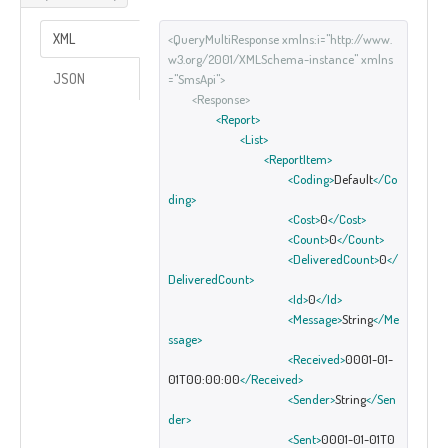
XML
<QueryMultiResponse xmlns:i="http://www.
w3.org/2001/XMLSchema-instance" xmlns
JSON
="SmsApi">
<Response>
<Report>
<List>
<ReportItem>
<Coding>
Default
</Co
ding>
<Cost>
0
</Cost>
<Count>
0
</Count>
<DeliveredCount>
0
</
DeliveredCount>
<Id>
0
</Id>
<Message>
String
</Me
ssage>
<Received>
0001-01-
01T00:00:00
</Received>
<Sender>
String
</Sen
der>
<Sent>
0001-01-01T0