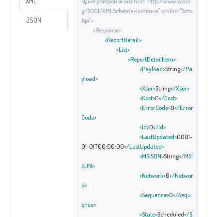
XML
<QueryResponse xmlns:i="http://www.w3.or
g/2001/XMLSchema-instance" xmlns="Sms
JSON
Api">
<Response>
<ReportDetail>
<List>
<ReportDetailItem>
<Payload>
String
</Pa
yload>
<Xser>
String
</Xser>
<Cost>
0
</Cost>
<ErrorCode>
0
</Error
Code>
<Id>
0
</Id>
<LastUpdated>
0001-
01-01T00:00:00
</LastUpdated>
<MSISDN>
String
</MSI
SDN>
<Network>
0
</Networ
k>
<Sequence>
0
</Sequ
ence>
<State>
Scheduled
</S