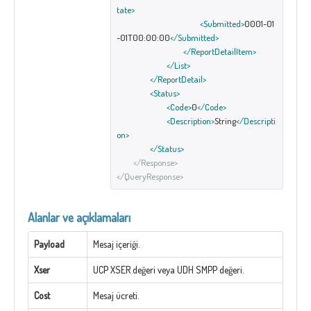
tate>
<Submitted>
0001-01
-01T00:00:00
</Submitted>
</ReportDetailItem>
</List>
</ReportDetail>
<Status>
<Code>
0
</Code>
<Description>
String
</Descripti
on>
</Status>
</Response>
</QueryResponse>
Alanlar ve açıklamaları
Payload
Mesaj içeriği.
Xser
UCP XSER değeri veya UDH SMPP değeri.
Cost
Mesaj ücreti.