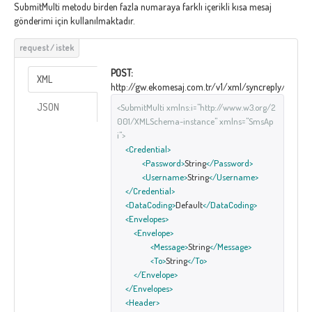
SubmitMulti metodu birden fazla numaraya farklı içerikli kısa mesaj
gönderimi için kullanılmaktadır.
POST:
XML
http://gw.ekomesaj.com.tr/v1/xml/syncreply/Submit
JSON
<SubmitMulti xmlns:i="http://www.w3.org/2
001/XMLSchema-instance" xmlns="SmsAp
i">
<Credential>
<Password>
String
</Password>
<Username>
String
</Username>
</Credential>
<DataCoding>
Default
</DataCoding>
<Envelopes>
<Envelope>
<Message>
String
</Message>
<To>
String
</To>
</Envelope>
</Envelopes>
<Header>