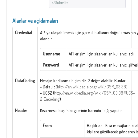
</Submit>
Alanlar ve açıklamaları
Credential
API'ye ulaşabilmeniz için gerekli kullanıcı doğrulamasının y
alandır.
Username
API erişimi için size verilen kullanıcı adı.
Password
API erişimi için size verilen kullanıcı şifresi
DataCoding
Mesajın kodlanma biçimidir. 2 değer alabilir. Bunlar;
- Default (
http://en.wikipedia.org/wiki/GSM_03.38
)
- UCS2 (
http://en.wikipedia.org/wiki/GSM_03.38#UCS-
2_Encoding
)
Header
Kısa mesaj başlık bilgilerinin barındırıldığı yapıdır.
From
Başlık adı. Kısa mesajlarınızı a
kişilere gözükecek gönderen is