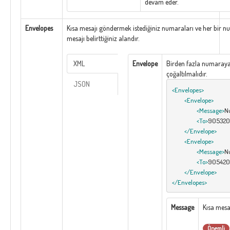
devam eder.
Envelopes
Kısa mesajı göndermek istediğiniz numaraları ve her bir 
mesajı belirttiğiniz alandır.
XML
Envelope
Birden fazla numaray
çoğaltılmalıdır.
JSON
<Envelopes>
<Envelope>
<Message>
Nu
<To>
905320
</Envelope>
<Envelope>
<Message>
N
<To>
90542
</Envelope>
</Envelopes>
Message
Kısa mesaj
Önemli