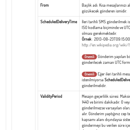
From
Başlık adı. Kısa mesajlarınızı a
gözükecek gönderen ismidir.
ScheduledDeliveryTime
İleri tarihli SMS gönderilmek is
ISO kodlama biçiminde ve UT
olması gerekmektedir.
Örnek
: 2013-08-23T09:15:0
http://en.wikipedia.org/wiki
Gönderim yapılan böl
Önemli
gönderilecek zaman UTC format
Eğer ileri tarihli me
Önemli
istenilmiyorsa
ScheduledDeliv
gönderilmelidir.
ValidityPeriod
Mesajın geçerlilik süresi. Mak
1440 ve birimi dakikadır. 0 ve
gönderilmezse varsayılan olar
alır. Gönderim yaptığınız cep t
kapsamı alanı dışındaysa sis
göndermeyi bu verilen süre iç