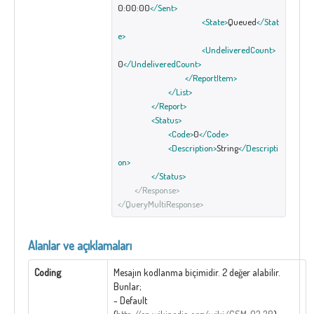
0:00:00
</Sent>
<State>
Queued
</Stat
e>
<UndeliveredCount>
0
</UndeliveredCount>
</ReportItem>
</List>
</Report>
<Status>
<Code>
0
</Code>
<Description>
String
</Descripti
on>
</Status>
</Response>
</QueryMultiResponse>
Alanlar ve açıklamaları
Coding
Mesajın kodlanma biçimidir. 2 değer alabilir.
Bunlar;
- Default