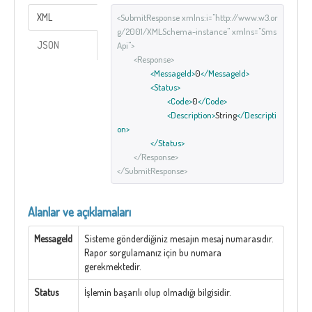
XML
<SubmitResponse xmlns:i="http://www.w3.or
g/2001/XMLSchema-instance" xmlns="Sms
JSON
Api">
<Response>
<MessageId>
0
</MessageId>
<Status>
<Code>
0
</Code>
<Description>
String
</Descripti
on>
</Status>
</Response>
</SubmitResponse>
Alanlar ve açıklamaları
MessageId
Sisteme gönderdiğiniz mesajın mesaj numarasıdır.
Rapor sorgulamanız için bu numara
gerekmektedir.
Status
İşlemin başarılı olup olmadığı bilgisidir.