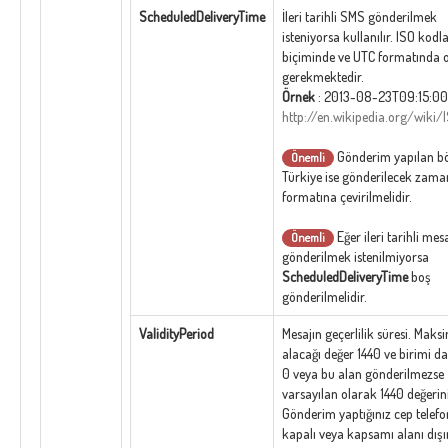
ScheduledDeliveryTime
İleri tarihli SMS gönderilmek
isteniyorsa kullanılır. ISO kod
biçiminde ve UTC formatında 
gerekmektedir.
Örnek
: 2013-08-23T09:15:0
http://en.wikipedia.org/wiki
Gönderim yapılan b
Önemli
Türkiye ise gönderilecek zam
formatına çevirilmelidir.
Eğer ileri tarihli mes
Önemli
gönderilmek istenilmiyorsa
ScheduledDeliveryTime
boş
gönderilmelidir.
ValidityPeriod
Mesajın geçerlilik süresi. Mak
alacağı değer 1440 ve birimi da
0 veya bu alan gönderilmezse
varsayılan olarak 1440 değerini 
Gönderim yaptığınız cep telef
kapalı veya kapsamı alanı dış