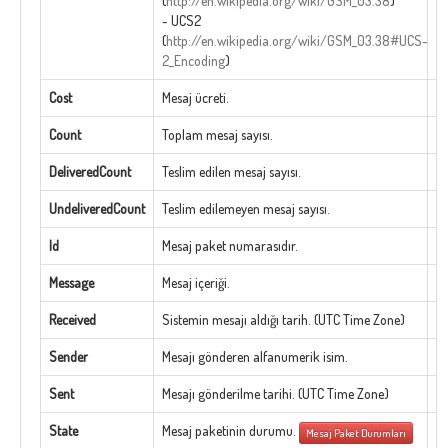
(
http://en.wikipedia.org/wiki/GSM_03.38
)
- UCS2
(
http://en.wikipedia.org/wiki/GSM_03.38#UCS-
2_Encoding
)
Cost
Mesaj ücreti.
Count
Toplam mesaj sayısı.
DeliveredCount
Teslim edilen mesaj sayısı.
UndeliveredCount
Teslim edilemeyen mesaj sayısı.
Id
Mesaj paket numarasıdır.
Message
Mesaj içeriği.
Received
Sistemin mesajı aldığı tarih. (UTC Time Zone)
Sender
Mesajı gönderen alfanumerik isim.
Sent
Mesajı gönderilme tarihi. (UTC Time Zone)
State
Mesaj paketinin durumu.
Mesaj Paket Durumları